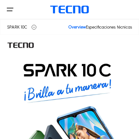
SPARK 10C
Overview
Especificaciones técnicas
SPARK 10
Teléfonos
SPARK 10 Pro
POVA
SPARK
SPARK 10C
Dónde comprar
Soporte
Todos los modelos
Compare modelos