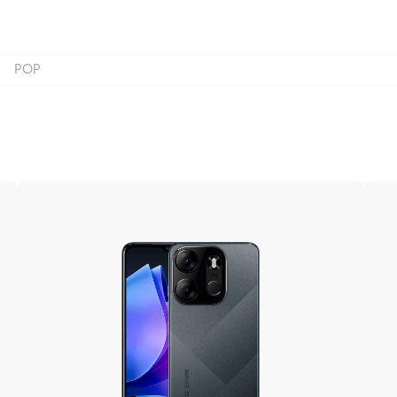
POP
POVA
SPARK
POP
Vsi modeli
Primerjaj modele