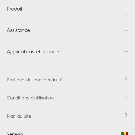
À propos
Produit
Actualités
Contactez-nous
PHANTOM
Assistance
CAMON
SPARK
FAQ
Applications et services
POP
Téléchargements
Laptops
Carlcare
HiOS
Tablettes
Vérification de la garantie
Boomplay Music
Politique de confidentialité
Accessoires
Conditions d'utilisation
Plan du site
Sénégal