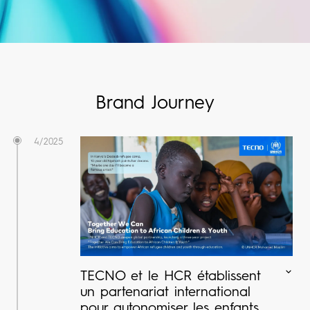
SPARK
Boutiques
All Models
Comparer les modèles
Brand Journey
Assistance
4/2025
Communauté
TECNO et le HCR établissent
un partenariat international
pour autonomiser les enfants