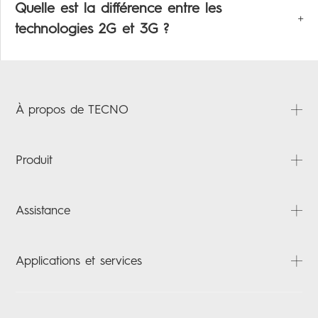
Quelle est la différence entre les
technologies 2G et 3G ?
À propos de TECNO
À propos
Produit
Actualités
Contactez-nous
PHANTOM
Assistance
CAMON
SPARK
FAQ
Applications et services
POP
Téléchargements
Laptops
Carlcare
HiOS