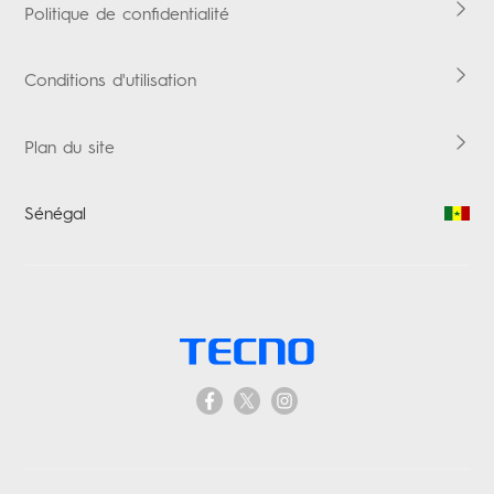
Tablettes
Vérification de la garantie
Boomplay Music
Politique de confidentialité
Accessoires
Conditions d'utilisation
Plan du site
Sénégal