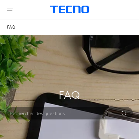
FAQ
Téléphones
Laptops
FAQ
CAMON
PHANTOM
Tablettes
Accessoires
POP