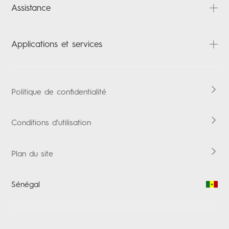
Assistance
CAMON
SPARK
FAQ
Applications et services
POP
Téléchargements
Laptops
Carlcare
HiOS
Tablettes
Vérification de la garantie
Boomplay Music
Politique de confidentialité
Accessoires
Conditions d'utilisation
Plan du site
Sénégal