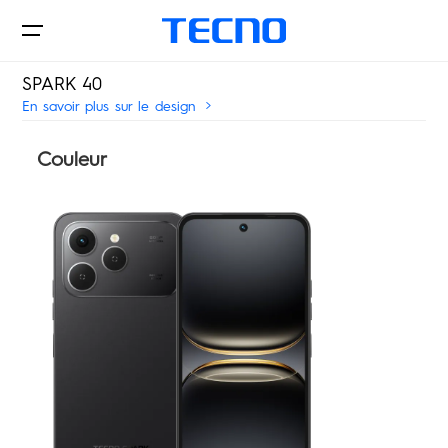
SPARK 40
En savoir plus sur le design
Téléphones
Couleur
Laptops
CAMON
PHANTOM
Tablettes
Accessoires
POP