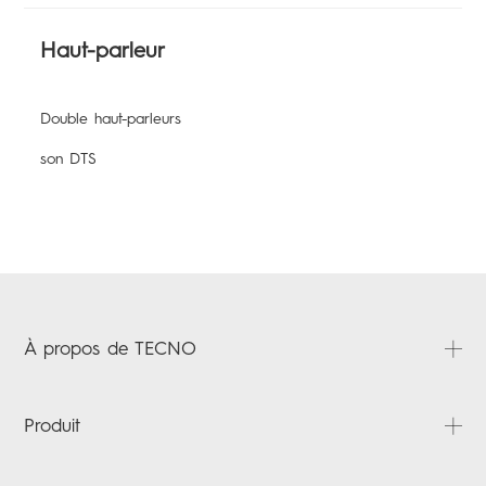
Haut-parleur
Double haut-parleurs
son DTS
À propos de TECNO
À propos
Produit
Actualités
Contactez-nous
PHANTOM