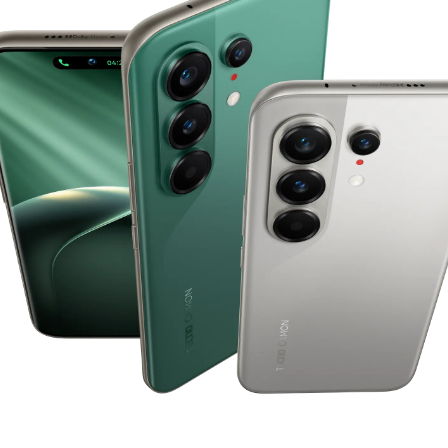
Сите модели
Спореди модели
Py
O'z
Py