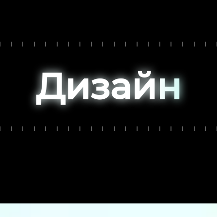
Д
и
з
а
й
н