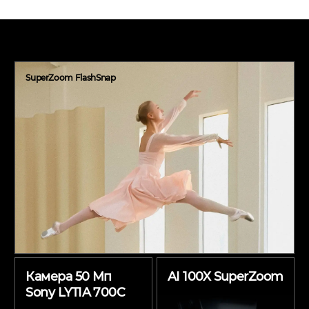
SuperZoom FlashSnap
Камера 50 Мп
AI 100X SuperZoom
Sony LYTIA 700C