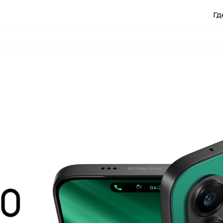
Гд
O'z
Py
CAMON
SPARK
Сите модели
Спореди модели