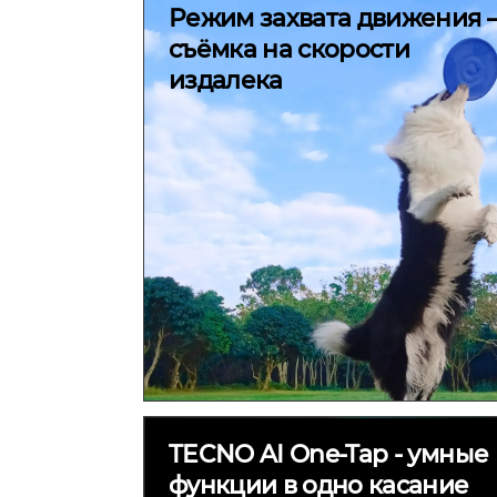
Режим захвата движения 
съёмка на скорости
издалека
TECNO AI One-Tap - умные
функции в одно касание