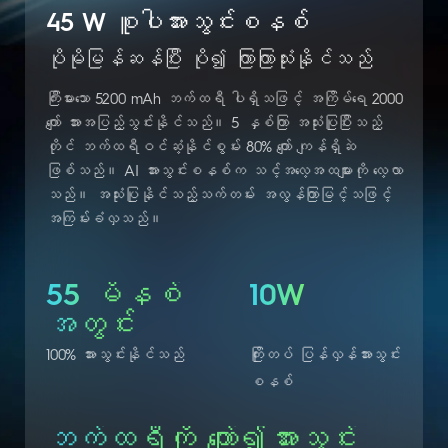
45 W စူပါအားသွင်းစနစ်
ပိုမိုမြန်ဆန်ပြီး ပို၍ ကြာကြာသုံးနိုင်သည်
ကြီးမားသော 5200 mAh ဘက်ထရီ ပါရှိသဖြင့် အကြိမ်ရေ 2000
ကျော် အားအပြည့်သွင်းနိုင်သည်။ 5 နှစ်ကြာ အသုံးပြုပြီးသည့်
တိုင် ဘက်ထရီဝင်ဆံ့နိုင်စွမ်း 80% ကျော် ကျန်ရှိဆဲ
ဖြစ်သည်။ AI အားသွင်းစနစ်က သင့်အလေ့အထများကို လေ့လာ
သည်။ အသုံးပြုနိုင်သည့်သက်တမ်း အလွန်ကြာမြင့်သဖြင့်
အကြမ်းခံလှသည်။
55 မိနစ်
10W
အတွင်း
100% အားသွင်းနိုင်သည်
ကြိုးတပ် ပြန်လှန်အားသွင်း
စနစ်
ဘက်ထရီကို ကျော်၍အားသွင်း