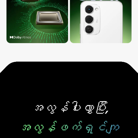
အလွန်ပါးလွှာပြီး,
အလွန်ဖက်ရှင်ကျ