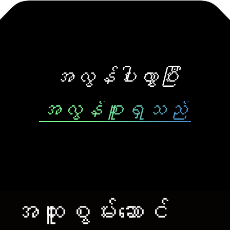
အလွန်ပါးလွှာပြီး
အလွန်စူးရှသည်
အထူးစွမ်းဆောင်