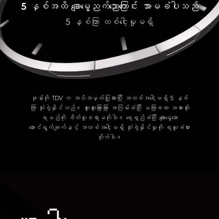
5 နှစ်အထိ ချောမွေ့ညက်ညောကြောင်း အာမခံပါသည်
5 နှစ်ကြာ ထစ်ငေါ့မှုမရှိ
ဖုန်းကို TDV က အသိအမှတ်ပြုထားပြီး အထစ်အငေါ့မရှိ 5 နှစ်
ကြာ သုံးစွဲနိုင်သည်။ ထူးထူးခြားခြား အကြမ်းခံပြီး မကြာခဏ အစားထိုး
ရမည်ကို စိတ်ပူစရာမလိုပါ။ ရေရှည်ခံပြီး ချောမွေ့သော
ဆောင်ရွက်ချက်နှင့် အထစ်အငေါ့မရှိ သုံးစွဲနိုင်မှုကို ရယူခံစား
လိုက်ပါ။