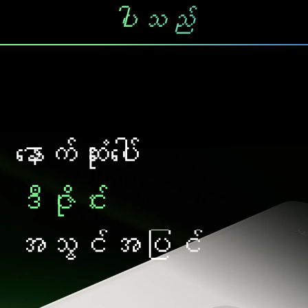
ပါသည်
နောက်ဆုံးပေါ်
ဒီဇိုင်း
အသွင်အပြင်