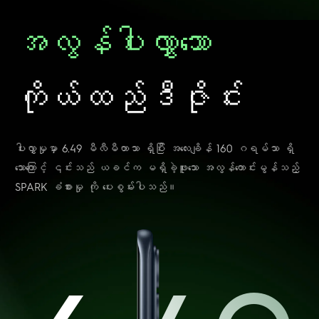
အလွန်ပါးလွှာသော
ကိုယ်ထည်ဒီဇိုင်းး
ပါးလွှာမှုမှာ 6.49 မီလီမီတာသာ ရှိပြီး အလေးချိန် 160 ဂရမ်သာ ရှိ
သောကြောင့် ၎င်းသည် ယခင်က မရှိခဲ့ဖူးသော အလွန်ကောင်းမွန်သည့်
SPARK ခံစားမှု ကို ပေးစွမ်းပါသည်။