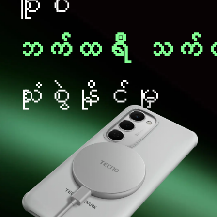
စူပါ
ဘက်ထရီ
သက်တ
သုံးစွဲနိုင်မှု