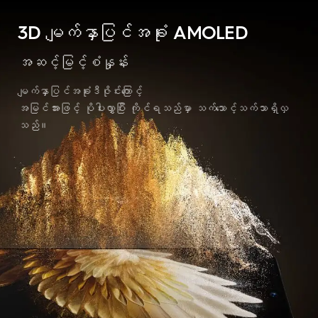
3D မျက်နှာပြင်အခုံး AMOLED
အဆင့်မြင့်စံနှုန်း
မျက်နှာပြင်အခုံးဒီဇိုင်းကြောင့်
အမြင်အားဖြင့် ပိုပါးလွှာပြီး
ကိုင်ရသည်မှာ သက်သောင့်သက်သာရှိလှ
သည်။