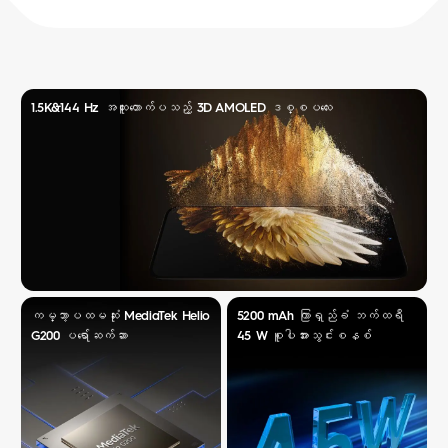
1.5K&144 Hz အထူးတောက်ပသည့် 3D AMOLED ဒစ္စပလေး
ကမ္ဘာ့ပထမဆုံး MediaTek Helio
5200 mAh ကြာရှည်ခံ ဘက်ထရီ
G200 ပရော်ဆက်ဆာ
45 W စူပါအားသွင်းစနစ်