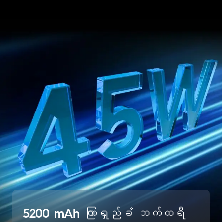
5200 mAh ကြာရှည်ခံ ဘက်ထရီ