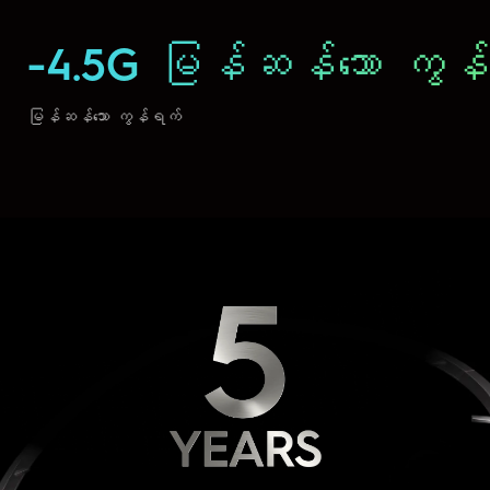
-4.5G မြန်ဆန်သော ကွန
မြန်ဆန်သော ကွန်ရက်