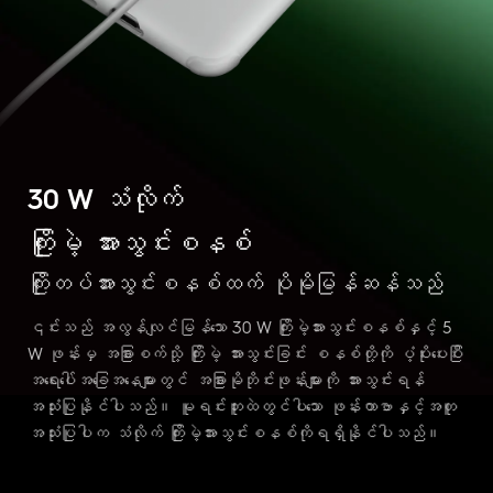
30 W သံလိုက်
ကြိုးမဲ့ အားသွင်းစနစ်
ကြိုးတပ်အားသွင်းစနစ်ထက် ပိုမိုမြန်ဆန်သည်
၎င်းသည် အလွန်လျင်မြန်သော 30 W ကြိုးမဲ့အားသွင်းစနစ်နှင့် 5
W ဖုန်းမှ အခြားစက်သို့ ကြိုးမဲ့ အားသွင်းခြင်း စနစ်တို့ကို ပံ့ပိုးပေးပြီး
အရေးပေါ်အခြေအနေများတွင် အခြားမိုဘိုင်းဖုန်းများကို အားသွင်းရန်
အသုံးပြုနိုင်ပါသည်။ မူရင်းဘူးထဲတွင်ပါသော ဖုန်းကာဗာနှင့်အတူ
အသုံးပြုပါက သံလိုက် ကြိုးမဲ့အားသွင်းစနစ်ကိုရရှိနိုင်ပါသည်။