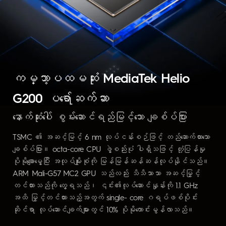
ကမ္ဘာ့ပထမဆုံး MediaTek Helio
G200 ပရော်ဆက်ဆာ
နောက်ဆုံးပေါ် စွမ်းဆောင်ရည်မြင့်သော ချစ်ပ်ပြား
TSMC ၏ အဆင့်မြင့် 6 nm လုပ်ငန်းစဉ်ဖြင့် တည်ဆောက်ထားသော
ချစ်ပ်ပြား။ octa-core CPU ဖွဲ့စည်းပုံ ပါရှိသဖြင့် တုံ့ပြန်မှု
ပိုမိုချောမွေ့ပြီး အလုပ်မျိုးစုံကို မြန်မြန်ဆန်ဆန်လုပ်နိုင်သည်။
ARM Mali-G57 MC2 GPU သည်လည်း သိသိသာသာ အဆင့်မြှင့်
တင်ထားသည်ကို တွေ့ရသည်၊ ၎င်း၏လုပ်ဆောင်နှုန်းကို 1.1 GHz
အထိ မြှင့်တင်ထားသည့်အတွက် single- core ဂရပ်ဖစ်ပိုင်း
ဆိုင်ရာ လုပ်ဆောင်ချက်များတွင် 10% ပိုမိုကောင်းမွန်လာသည်။