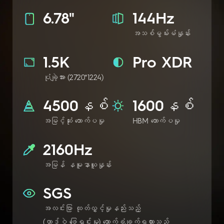
6.78"
144Hz
အသစ်မွမ်းမံနှုန်း
1.5K
Pro XDR
ပုံချဲ့အား (2720*1224)
4500နစ်
1600နစ်
အမြင့်ဆုံး တောက်ပမှု
HBM တောက်ပမှု
2160Hz
အမြန် နမူနာယူနှုန်း
SGS
အလင်းပြာ ထုတ်လွှင့်မှုနည်းသည့်
(ဟာ့ဒ်ဝဲ ဖြေရှင်းမှု) ထောက်ခံချက်ရထားသည်