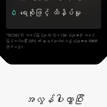
ရေစိုဖြင့် ထိနှိပ်မှု
*TECNO T1 အဆင့်မြှင့်ချစ်(ပ်)က 1.5K ပုံချဲ့အားကို အဆင့်
မြှင့်တင်ပေးပြီး GPU ၏ မူရင်းထုတ်ပေးသည့် ပုံချဲ့အားမှာ 1080P
ဖြစ်သည်။
အလွန်ပါးလွှာပြီး