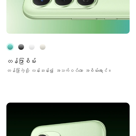
တန်ဒြာစိမ်း
တန်ဒြာကဲ့သို့ လန်းဆန်း၍ အသက်ဝင်သော အစိမ်းရောင်။