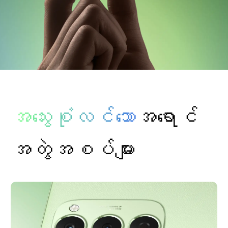
အသွေးစုံလင်သော
အရောင်
အတွဲအစပ်များ