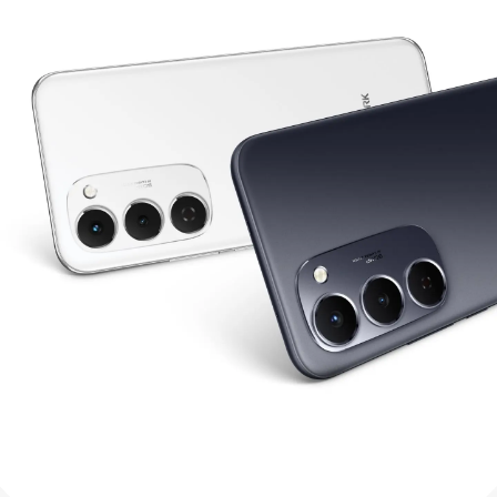
Laptops
All Models
Compare Models
ဝယ္ယူရန္ ေနရာ
MEGABOOK T Series
ပံ့ပိုးမႈ