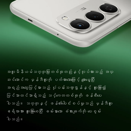
အလူမီနီယမ်သတ္တုပြားတစ်ခုတည်းနှင့်လုပ်ထားသည့် အလှ
ဆင်ဘောင်က မှန်ဘီလူးကို ပတ်ထားသောကြောင့် ချောမွေ့ပြီး
အရည်အသွေးမြင့်မားသည့် ပုံပန်းသဏ္ဌာန်နှင့် ထူးခြား၍
မြင်သာထင်သာရှိသည့် သင်္ကေတတစ်ခုကို ဖန်တီးပေး
ပါသည်။ သတ္တုနှင့် ဖန်၏ပေါင်းစပ်မှုသည် မှန်ဘီလူး
ဧရိယာအား ထူးခြားစေပြီး ခမ်းနားသော ခံစားချက်ကို ပေးစွမ်း
ပါသည်။