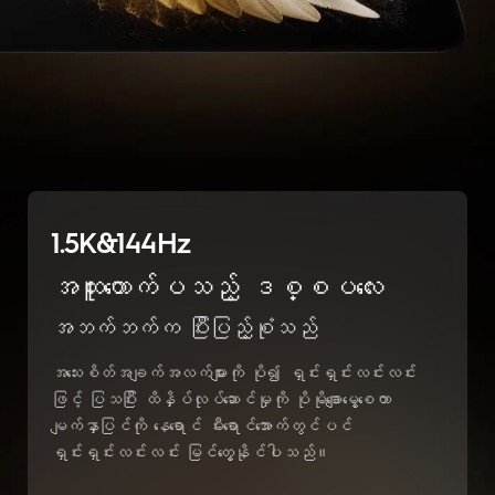
1.5K&144Hz
အထူးတောက်ပသည့် ဒစ္စပလေး
အဘက်ဘက်က ပြီးပြည့်စုံသည်
အသေးစိတ်အချက်အလက်များကို ပို၍ ရှင်းရှင်းလင်းလင်း
ဖြင့် ပြသပြီး ထိနှိပ်လုပ်ဆောင်မှုကို ပိုမိုချောမွေ့စေကာ
မျက်နှာပြင်ကို နေရောင် မီးရောင်အောက်တွင်ပင်
ရှင်းရှင်းလင်းလင်း မြင်တွေ့နိုင်ပါသည်။