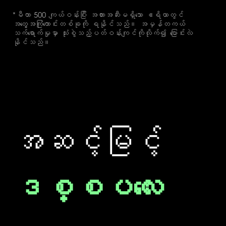
*မီတာ 500 ကျယ်ဝန်းပြီး အတားအဆီးမရှိသော ဧရိယာတွင်
အတွေ့အကြုံကောင်းတစ်ခုကို ရနိုင်သည်။ အမှန်တကယ်
သက်ရောက်မှုမှာ သုံးစွဲသည့်ပတ်ဝန်းကျင်ကိုလိုက်၍ ပြောင်းလဲ
နိုင်သည်။
အဆင့်မြင့်
ဒစ္စပလေး