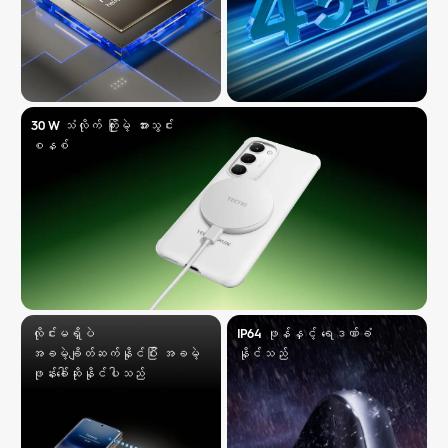
30 W သံလိုက် ကြိုးမဲ့ အားသွင်း
စနစ်
လိုင်းမရှိပဲ
IP64 ဖုန်နှင့် ရေဒဏ်ခံ
အခမဲ့ချိတ်ဆက်နိုင်ပြီး အခမဲ့
နိုင်သည်
ဖုန်းခေါ်ဆိုနိုင်ပါသည်