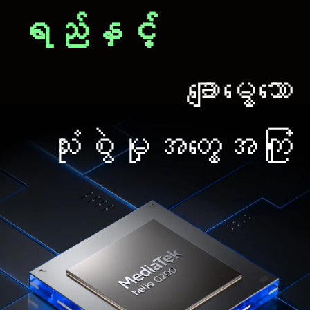
ရည်နှင့်
ချောမွေ့သော
သုံးစွဲမှုအတွေ့အကြုံ