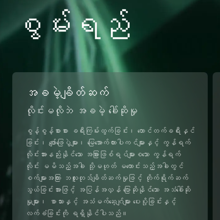
စွမ်းရည်
အခမဲ့ချိတ်ဆက်
လိုင်းမလိုဘဲ အခမဲ့ ခေါ်ဆိုမှု
စွန့်စွန့်စားစား ခရီးကြမ်းထွက်ခြင်း၊ တောင်တက်ခရီးနှင်
ခြင်း၊ ဖျော်ဖြေပွဲများ၊ မြေအောက်ကားပါကင်များနှင့် ကွန်ရက်
လိုင်းအားနည်းနိုင်သော အခြားဖြစ်ရပ်များစသော ကွန်ရက်
လိုင်း မမိသည့်အခါ သို့မဟုတ် မကောင်းသည့်အခါတွင်
စက်များအကြား ဘလူးတုသ်ချိတ်ဆက်မှုဖြင့် တိုက်ရိုက်ဆက်
သွယ်ခြင်းအားဖြင့် အပြန်အလှန် ပြောဆိုနိုင်သော အသံခေါ်ဆို
မှုများ၊ စာသားနှင့် အသံမက်ဆေ့ဂျ်များ ပေးပို့ခြင်းနှင့်
လက်ခံခြင်းကို ရရှိနိုင်ပါသည်။