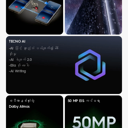
TECNO AI
-AI ဖြင့် ဆူညံသံ ပယ်ဖျက်၍ ခေါ်
ဆိုမှု
-AI ခဲဖျက် 2.0
-Ella ကို မေးပါ
-AI Writing
စပီကာနှစ်လုံးတွဲ
50 MP EIS ကင်မရာ
Dolby Atmos