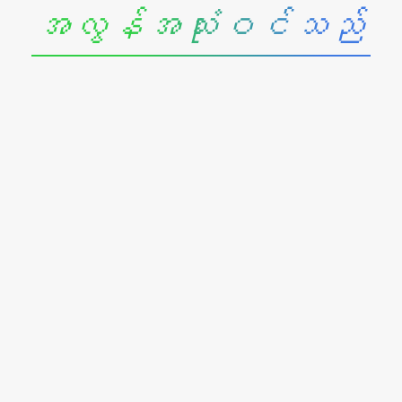
အလွန်အသုံးဝင်သည်
IP64 ဖုန်နှင့်
ရေဒဏ်ခံ
နိုင်သည်
မိုးဒဏ်လေဒဏ်ကို ခံနိုင်ပါသည်