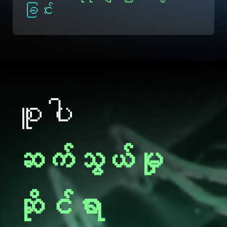
ခြင်း
စူပါ
ဆက်သွယ်မှု
ဆိုင်ရာ