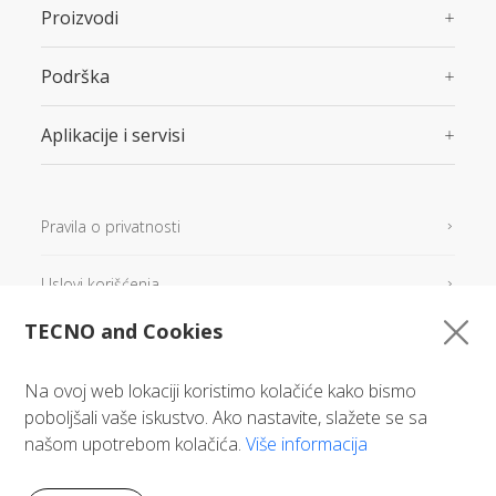
Proizvodi
Podrška
Aplikacije i servisi
Pravila o privatnosti
Uslovi korišćenja
TECNO and Cookies
Mapa sajta
Република Србија
Na ovoj web lokaciji koristimo kolačiće kako bismo
poboljšali vaše iskustvo. Ako nastavite, slažete se sa
našom upotrebom kolačića.
Više informacija