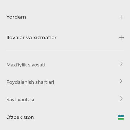
Biz bilan bog'lanish
CAMON
Yordam
SPARK
Savol-javoblar
Ilovalar va xizmatlar
Yuklab olish
Servis markazi
HiOS
Maxfiylik siyosati
Foydalanish shartlari
Sayt xaritasi
O'zbekiston