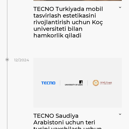
TECNO Turkiyada mobil
tasvirlash estetikasini
rivojlantirish uchun Koç
universiteti bilan
hamkorlik qiladi
12/2024
TECNO Saudiya
Arabistoni uchun teri
tusini yaxshilash uchun