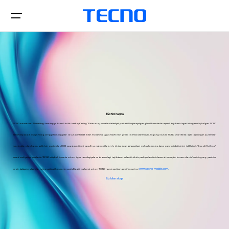
Smartfonlar
TECNO haqida
TECNO innovatsion, AI asosidagi texnologiya brendi bo'lib, besh qit'aning 70 dan ortiq bozorlarida faoliyat yuritadi.Rivojlanayotgan global bozorlarda raqamli tajribani o'zgartirishga sodiq bo'lgan TECNO
Xarid qilish
zamonaviy estetik dizaynni eng so'nggi texnologiyalar va sun'iy intellekt bilan mukammal uyg'unlashtirish yo'lida tinimsiz izlanmoqda.Bugungi kunda TECNO smartfonlar, aqlli taqiladigan qurilmalar,
noutbuklar, planshetlar, aqlli o'yin qurilmalari, HiOS operatsion tizimi va aqlli uy mahsulotlarini o'z ichiga olgan AI asosidagi mahsulotlarning keng qamrovli ekotizimini taklif etadi.“Stop At Nothing”
SPARK
CAMON
brend mohiyatiga asoslanib, TECNO istiqbolli insonlar uchun ilg'or texnologiyalar va AI asosidagi tajribalarni o'zlashtirishda peshqadamlikni davom ettirmoqda, bu esa ularni o'zlarining eng yaxshi va
www.tecno-mobile.com.
yorqin kelajagini izlashdan to'xtamaslikka ilhomlantirmoqda.Batafsil ma'lumot uchun TECNO rasmiy saytiga tashrif buyuring:
Servis markazi
Biz bilan aloqa
Barcha modellar
Modellarni solishtirish
O'z