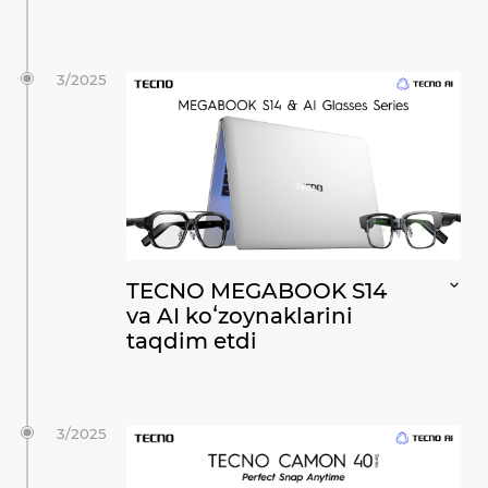
3/2025
TECNO MEGABOOK S14
va AI koʻzoynaklarini
taqdim etdi
3/2025