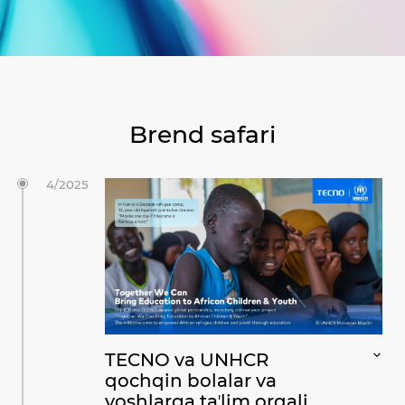
O'z
Py
Brend safari
4/2025
TECNO va UNHCR
qochqin bolalar va
yoshlarga taʼlim orqali