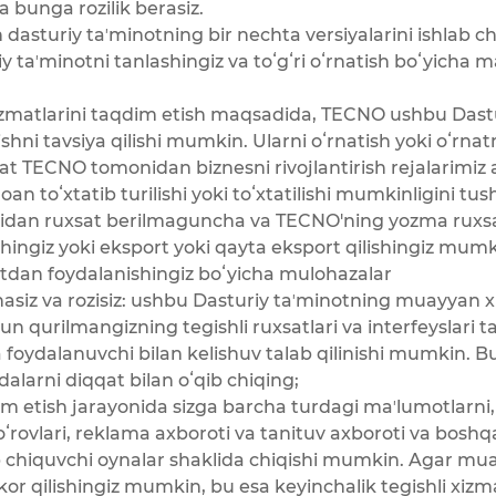
a bunga rozilik berasiz.
asturiy taʼminotning bir nechta versiyalarini ishlab chi
y taʼminotni tanlashingiz va toʻgʻri oʻrnatish boʻyicha 
 xizmatlarini taqdim etish maqsadida, TECNO ushbu Dastu
shni tavsiya qilishi mumkin. Ularni oʻrnatish yoki oʻrn
at TECNO tomonidan biznesni rivojlantirish rejalarimiz 
oan toʻxtatib turilishi yoki toʻxtatilishi mumkinligini tu
dan ruxsat berilmaguncha va TECNO'ning yozma ruxsat
hingiz yoki eksport yoki qayta eksport qilishingiz mum
tdan foydalanishingiz boʻyicha mulohazalar
unasiz va rozisiz: ushbu Dasturiy taʼminotning muayyan
hun qurilmangizning tegishli ruxsatlari va interfeyslari 
foydalanuvchi bilan kelishuv talab qilinishi mumkin. B
dalarni diqqat bilan oʻqib chiqing;
etish jarayonida sizga barcha turdagi maʼlumotlarni, 
rovlari, reklama axboroti va tanituv axboroti va boshq
ib chiquvchi oynalar shaklida chiqishi mumkin. Agar mua
or qilishingiz mumkin, bu esa keyinchalik tegishli xizm