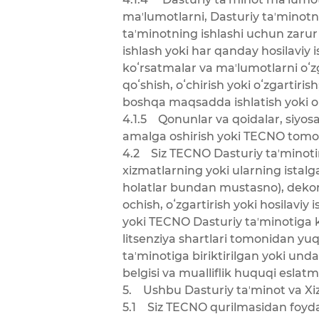
maʼlumotlarni, Dasturiy taʼminotn
taʼminotning ishlashi uchun zarur b
ishlash yoki har qanday hosilaviy 
koʻrsatmalar va maʼlumotlarni oʻzga
qoʻshish, oʻchirish yoki oʻzgartiri
boshqa maqsadda ishlatish yoki 
4.1.5 Qonunlar va qoidalar, siyosa
amalga oshirish yoki TECNO tomo
4.2 Siz TECNO Dasturiy taʼminoti
xizmatlarning yoki ularning ista
holatlar bundan mustasno), dekompil
ochish, oʻzgartirish yoki hosilavi
yoki TECNO Dasturiy taʼminotiga k
litsenziya shartlari tomonidan yu
taʼminotiga biriktirilgan yoki un
belgisi va mualliflik huquqi eslatm
5. Ushbu Dasturiy taʼminot va Xi
5.1 Siz TECNO qurilmasidan foyda