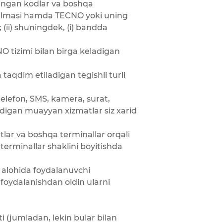
langan kodlar va boshqa
 qurilmasi hamda TECNO yoki uning
 (ii) shuningdek, (i) bandda
 tizimi bilan birga keladigan
aqdim etiladigan tegishli turli
 telefon, SMS, kamera, surat,
adigan muayyan xizmatlar siz xarid
lar va boshqa terminallar orqali
erminallar shaklini boyitishda
 alohida foydalanuvchi
 foydalanishdan oldin ularni
 (jumladan, lekin bular bilan