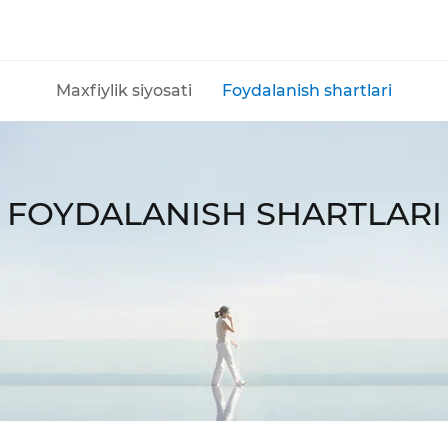
O'z
Maxfiylik siyosati
Foydalanish shartlari
CAMON
SPARK
Py
Barcha modellar
Modellarni solishtirish
FOYDALANISH SHARTLARI