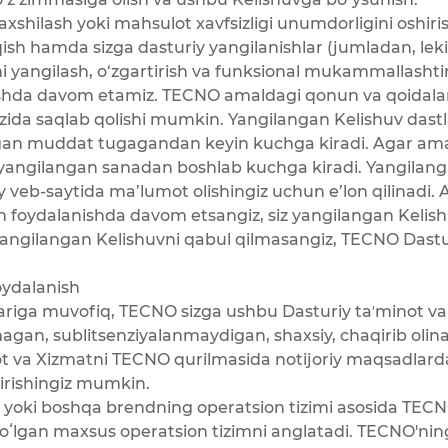
axshilash yoki mahsulot xavfsizligi unumdorligini oshiri
iqish hamda sizga dasturiy yangilanishlar (jumladan, le
ni yangilash, o‘zgartirish va funksional mukammallashtiri
lashda davom etamiz. TECNO amaldagi qonun va qoidala
‘zida saqlab qolishi mumkin. Yangilangan Kelishuv dastl
gan muddat tugagandan keyin kuchga kiradi. Agar am
yangilangan sanadan boshlab kuchga kiradi. Yangilang
 veb-saytida ma’lumot olishingiz uchun e’lon qilinadi.
n foydalanishda davom etsangiz, siz yangilangan Kelish
 yangilangan Kelishuvni qabul qilmasangiz, TECNO Dastu
oydalanish
lariga muvofiq, TECNO sizga ushbu Dasturiy taʼminot va
agan, sublitsenziyalanmaydigan, shaxsiy, chaqirib olin
ot va Xizmatni TECNO qurilmasida notijoriy maqsadlarda 
hirishingiz mumkin.
 yoki boshqa brendning operatsion tizimi asosida TEC
boʻlgan maxsus operatsion tizimni anglatadi. TECNO'ning