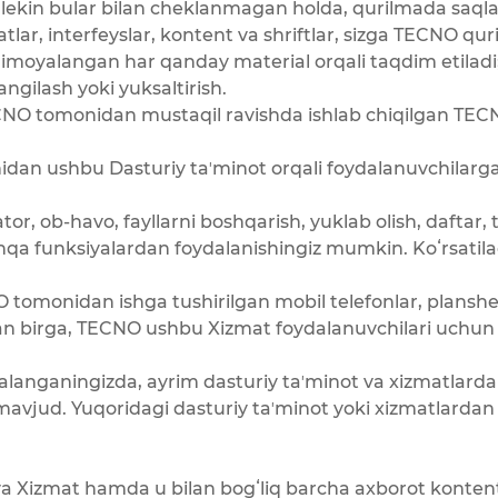
an, lekin bular bilan cheklanmagan holda, qurilmada saq
jatlar, interfeyslar, kontent va shriftlar, sizga TECNO
n himoyalangan har qanday material orqali taqdim etiladi;
ngilash yoki yuksaltirish.
NO tomonidan mustaqil ravishda ishlab chiqilgan TECNO
n ushbu Dasturiy taʼminot orqali foydalanuvchilarga t
ator, ob-havo, fayllarni boshqarish, yuklab olish, daftar,
shqa funksiyalardan foydalanishingiz mumkin. Koʻrsatil
;
omonidan ishga tushirilgan mobil telefonlar, planshet
an birga, TECNO ushbu Xizmat foydalanuvchilari uchun t
langaningizda, ayrim dasturiy taʼminot va xizmatlarda
 mavjud. Yuqoridagi dasturiy taʼminot yoki xizmatlardan
 Xizmat hamda u bilan bogʻliq barcha axborot kontenti