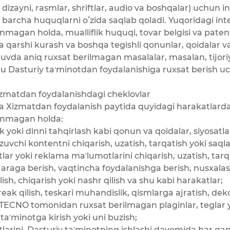
izayni, rasmlar, shriftlar, audio va boshqalar) uchun i
archa huquqlarni oʻzida saqlab qoladi. Yuqoridagi inte
anmagan holda, mualliflik huquqi, tovar belgisi va paten
a qarshi kurash va boshqa tegishli qonunlar, qoidalar v
vda aniq ruxsat berilmagan masalalar, masalan, tijoriy 
 Dasturiy taʼminotdan foydalanishiga ruxsat berish u
zmatdan foydalanishdagi cheklovlar
a Xizmatdan foydalanish paytida quyidagi harakatlarda
lanmagan holda:
 yoki dinni tahqirlash kabi qonun va qoidalar, siyosatlar
uvchi kontentni chiqarish, uzatish, tarqatish yoki saqla
r yoki reklama maʼlumotlarini chiqarish, uzatish, tarqa
araga berish, vaqtincha foydalanishga berish, nusxalash,
ish, chiqarish yoki nashr qilish va shu kabi harakatlar;
reak qilish, teskari muhandislik, qismlarga ajratish, dek
ki TECNO tomonidan ruxsat berilmagan plaginlar, teglar y
taʼminotga kirish yoki uni buzish;
arini, Dasturiy taʼminotning ishlashi davomida har qan