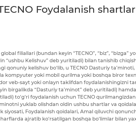
TECNO Foydalanish shartlar
al filiallari (bundan keyin “TECNO”, “biz”, “bizga” yok
n “ushbu Kelishuv” deb yuritiladi) bilan tanishib chiqis
agi qonuniy kelishuv bo‘lib, u TECNO Dasturiy ta’minoti
 kompyuter yoki mobil qurilma yoki boshqa biror texnol
or veb-sayt yoki onlayn taklifdan foydalanishingizni tar
yin birgalikda “Dasturiy ta’minot” deb yuritiladi) ha
itiladi) to‘g‘ri foydalanish uchun TECNO qurilmangizda
’minotni yuklab olishdan oldin ushbu shartlar va qoidala
k siyosati, Foydalanish qoidalari, Amal qiluvchi qonunchil
harflarda ajratib ko‘rsatilgan boshqa bo‘limlar bilan yax