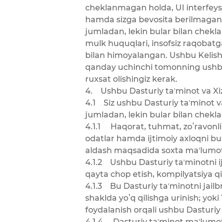
cheklanmagan holda, UI interfeys d
hamda sizga bevosita berilmagan b
jumladan, lekin bular bilan chekl
mulk huquqlari, insofsiz raqobatg
bilan himoyalangan. Ushbu Kelishu
qanday uchinchi tomonning ushbu
ruxsat olishingiz kerak.
4. Ushbu Dasturiy taʼminot va Xi
4.1 Siz ushbu Dasturiy taʼminot v
jumladan, lekin bular bilan chek
4.1.1 Haqorat, tuhmat, zoʻravonlik
odatlar hamda ijtimoiy axloqni buz
aldash maqsadida soxta maʼlumotla
4.1.2 Ushbu Dasturiy taʼminotni ij
qayta chop etish, kompilyatsiya qil
4.1.3 Bu Dasturiy taʼminotni jailb
shaklda yoʻq qilishga urinish; yo
foydalanish orqali ushbu Dasturiy 
4.1.4 Dasturiy taʼminot maʼlumotl