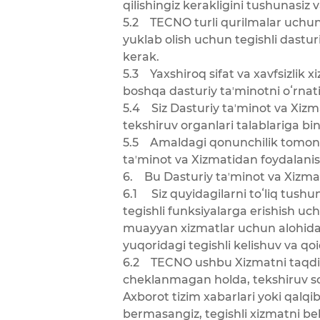
qilishingiz kerakligini tushunasiz v
5.2 TECNO turli qurilmalar uchun d
yuklab olish uchun tegishli dasturi
kerak.
5.3 Yaxshiroq sifat va xavfsizlik
boshqa dasturiy taʼminotni oʻrnati
5.4 Siz Dasturiy taʼminot va Xizm
tekshiruv organlari talablariga bin
5.5 Amaldagi qonunchilik tomoni
taʼminot va Xizmatidan foydalanis
6. Bu Dasturiy taʼminot va Xizma
6.1 Siz quyidagilarni toʻliq tush
tegishli funksiyalarga erishish uc
muayyan xizmatlar uchun alohida 
yuqoridagi tegishli kelishuv va qoi
6.2 TECNO ushbu Xizmatni taqdim 
cheklanmagan holda, tekshiruv soʻ
Axborot tizim xabarlari yoki qalq
bermasangiz, tegishli xizmatni bek