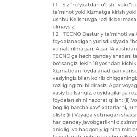
1.1 Siz “ro‘yxatdan o‘tish” yoki “
ta’minot yoki Xizmatga kirish yoki
ushbu Kelishuvga rozilik bermasan
olmaysiz.
1.2 TECNO Dasturiy ta’minoti va X
foydalanadigan yurisdiksiyada “b
yo‘naltirilmagan. Agar 14 yoshdan
TECNO'ga hech qanday shaxsni tas
bo‘lsangiz, lekin 18 yoshdan kich
Xizmatidan foydalanadigan yurisd
vasiyingiz bilan ko‘rib chiqqaning
roziligingizni bildirasiz. Agar v
vasiy bo‘lsangiz, quyidagilarga r
foydalanishini nazorat qilish; (i
bog‘liq barcha xavf-xatarlarni, j
olish; (iii) Voyaga yetmagan shax
har qanday javobgarlikni o‘z zim
aniqligi va haqqoniyligini ta’min
foydalanishi uchun javobgarlikni 