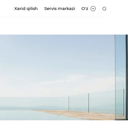
Xarid qilish
Servis markazi
O'z