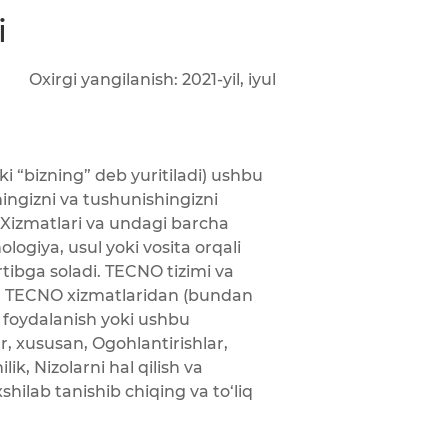
i
Oxirgi yangilanish: 2021-yil, iyul
i “bizning” deb yuritiladi) ushbu
hingizni va tushunishingizni
, Xizmatlari va undagi barcha
ogiya, usul yoki vosita orqali
tibga soladi. TECNO tizimi va
mda TECNO xizmatlaridan (bundan
n foydalanish yoki ushbu
r, xususan, Ogohlantirishlar,
ik, Nizolarni hal qilish va
shilab tanishib chiqing va to‘liq