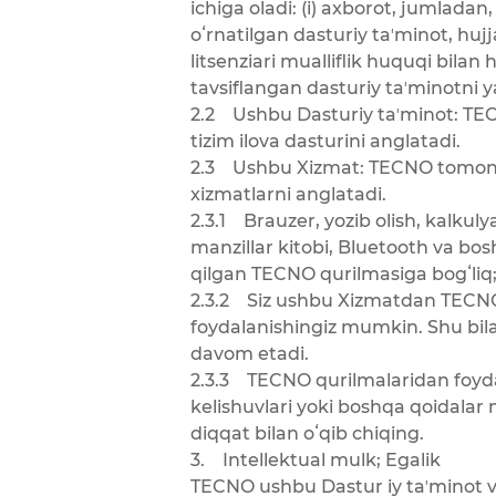
ichiga oladi: (i) axborot, jumlad
oʻrnatilgan dasturiy taʼminot, huj
litsenziari mualliflik huquqi bila
tavsiflangan dasturiy taʼminotni ya
2.2 Ushbu Dasturiy taʼminot: TEC
tizim ilova dasturini anglatadi.
2.3 Ushbu Xizmat: TECNO tomonida
xizmatlarni anglatadi.
2.3.1 Brauzer, yozib olish, kalkuly
manzillar kitobi, Bluetooth va bo
qilgan TECNO qurilmasiga bogʻliq
2.3.2 Siz ushbu Xizmatdan TECNO t
foydalanishingiz mumkin. Shu bil
davom etadi.
2.3.3 TECNO qurilmalaridan foyda
kelishuvlari yoki boshqa qoidalar
diqqat bilan oʻqib chiqing.
3. Intellektual mulk; Egalik
TECNO ushbu Dastur iy taʼminot va