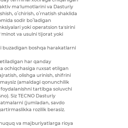
aktiv maʼlumotlarini va Dasturiy
hish, oʻchirish, oʻrnatish shaklida
vomida sodir boʻladigan
siyalari yoki operatsion taʼsirini
ʼminot va usulni tijorat yoki
oqni buzadigan boshqa harakatlarni
etiladigan har qanday
a ochiqchasiga ruxsat etilgan
atish, olishga urinish, shifrini
bermaysiz (amaldagi qonunchilik
foydalanishni tartibga soluvchi
sno). Siz TECNO Dasturiy
slatmalarni (jumladan, savdo
artirmaslikka rozilik berasiz.
 huquq va majburiyatlarga rioya