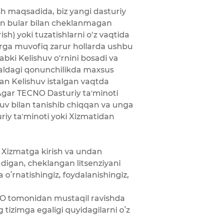
sh maqsadida, biz yangi dasturiy
kin bular bilan cheklanmagan
sh) yoki tuzatishlarni o‘z vaqtida
rga muvofiq zarur hollarda ushbu
abki Kelishuv o‘rnini bosadi va
aldagi qonunchilikda maxsus
an Kelishuv istalgan vaqtda
 Agar TECNO Dasturiy taʼminoti
uv bilan tanishib chiqqan va unga
riy taʼminoti yoki Xizmatidan
 Xizmatga kirish va undan
adigan, cheklangan litsenziyani
oʻrnatishingiz, foydalanishingiz,
NO tomonidan mustaqil ravishda
 tizimga egaligi quyidagilarni oʻz