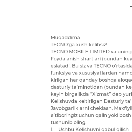
Muqaddima
TECNO'ga xush kelibsiz!
TECNO MOBILE LIMITED va uning glob
Foydalanish shartlari (bundan keyi
eslatadi. Bu siz va TECNO o‘rtasid
funksiya va xususiyatlardan hamda
kirilgan har qanday boshqa aloqad
dasturiy ta’minotidan (bundan ke
keyin birgalikda “Xizmat” deb yur
Kelishuvda keltirilgan Dasturiy ta
Javobgarliklarni cheklash, Maxfiyli
e’tiboringiz uchun qalin yoki bosh 
tushunib oling.
1. Ushbu Kelishuvni qabul qilish