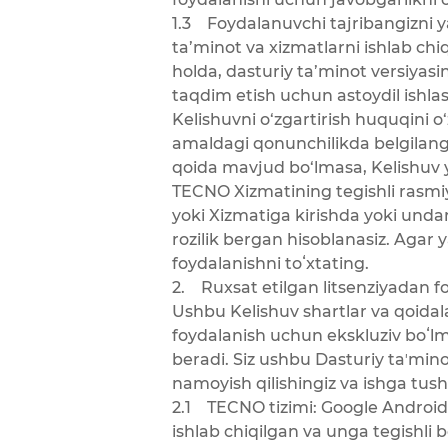
1.3 Foydalanuvchi tajribangizni y
ta’minot va xizmatlarni ishlab ch
holda, dasturiy ta’minot versiyasi
taqdim etish uchun astoydil ish
Kelishuvni o‘zgartirish huquqini o
amaldagi qonunchilikda belgilan
qoida mavjud bo‘lmasa, Kelishuv 
TECNO Xizmatining tegishli rasmiy
yoki Xizmatiga kirishda yoki unda
rozilik bergan hisoblanasiz. Agar
foydalanishni toʻxtating.
2. Ruxsat etilgan litsenziyadan f
Ushbu Kelishuv shartlar va qoida
foydalanish uchun ekskluziv boʻlm
beradi. Siz ushbu Dasturiy taʼmin
namoyish qilishingiz va ishga tus
2.1 TECNO tizimi: Google Android
ishlab chiqilgan va unga tegishli 