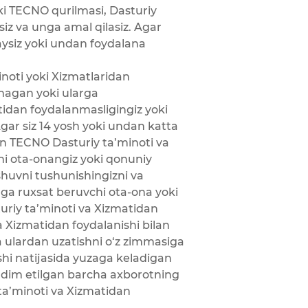
oki TECNO qurilmasi, Dasturiy
siz va unga amal qilasiz. Agar
aysiz yoki undan foydalana
noti yoki Xizmatlaridan
magan yoki ularga
tidan foydalanmasligingiz yoki
ar siz 14 yosh yoki undan katta
an TECNO Dasturiy ta’minoti va
i ota-onangiz yoki qonuniy
shuvni tushunishingizni va
hga ruxsat beruvchi ota-ona yoki
turiy ta’minoti va Xizmatidan
a Xizmatidan foydalanishi bilan
a ulardan uzatishni o‘z zimmasiga
shi natijasida yuzaga keladigan
qdim etilgan barcha axborotning
ta’minoti va Xizmatidan