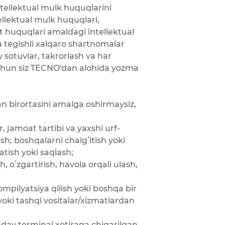
ntellektual mulk huquqlarini
llektual mulk huquqlari,
t huquqlari amaldagi intellektual
a tegishli xalqaro shartnomalar
sotuvlar, takrorlash va har
chun siz TECNO'dan alohida yozma
n birortasini amalga oshirmaysiz,
, jamoat tartibi va yaxshi urf-
sh; boshqalarni chalgʻitish yoki
tish yoki saqlash;
 oʻzgartirish, havola orqali ulash,
ompilyatsiya qilish yoki boshqa bir
oki tashqi vositalar/xizmatlardan
day terminal xotiraga chiqarilgan