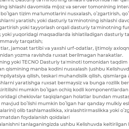
ing ishlashi davomida mijoz va server tomonining inter
oʻlgan tizim maʼlumotlarini nusxalash, oʻzgartirish, qoʻs
ishlarni yaratish; yoki dasturiy taʼminotning ishlashi da
rtirish yoki tayyorlash orqali dasturiy taʼminotning funk
sh; yoki yuqoridagi maqsadlarda ishlatiladigan dasturiy ta
ommaviy tarqatish;
tlar, jamoat tartibi va yaxshi urf-odatlar, ijtimoiy axl
nidan yozma ravishda ruxsat berilmagan harakatlar.
ning yoki TECNO Dasturiy taʼminoti tomonidan taqdim 
lgan qismining manba kodini nusxalash (ushbu Kelishuvd
yatsiya qilish, teskari muhandislik qilish, qismlarga ajr
y ishlarni yaratishga ruxsat bermaysiz va bunga rozilik 
iritilishi mumkin boʻlgan ochiq kodli komponentlardan 
qoridagi cheklovlar taqiqlangan holatlar bundan musta
da mavjud boʻlishi mumkin boʻlgan har qanday mulkiy e
alarini) olib tashlamaslikka, xiralashtirmaslikka yoki oʻzg
zmatdan foydalanish qoidalari
lanishni tanlaganingizda ushbu Kelishuvda keltirilgan