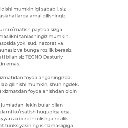
qishi mumkinligi sababli, siz
maslahatlarga amal qilishingiz
rni oʻrnatish paytida sizga
atmaslikni tanlashingiz mumkin.
asosida yoki sud, nazorat va
shunasiz va bunga rozilik berasiz.
i bilan siz TECNO Dasturiy
kin emas.
 xizmatidan foydalanganingizda,
talab qilinishi mumkin, shuningdek,
u xizmatdan foydalanishdan oldin
jumladan, lekin bular bilan
alarni koʻrsatish huquqiga ega.
yyan axborotni olishga rozilik
at funksiyasining ishlamasligiga