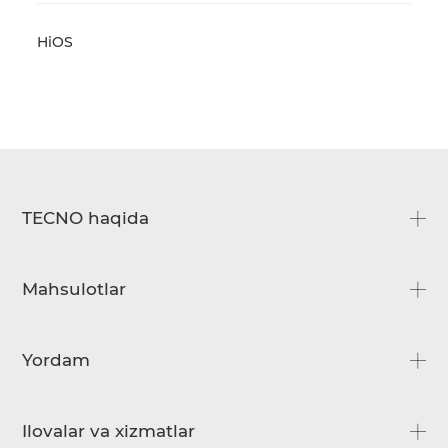
HiOS
TECNO haqida
Biz haqimizda
Mahsulotlar
Biz bilan bog'lanish
CAMON
Yordam
SPARK
Savol-javoblar
Ilovalar va xizmatlar