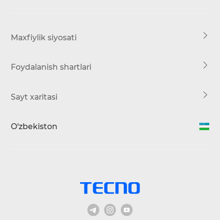
Yuklab olish
Servis markazi
HiOS
Maxfiylik siyosati
Foydalanish shartlari
Sayt xaritasi
O'zbekiston