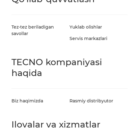
Barcha modellar
Modellarni solishtirish
O'z
Tez-tez beriladigan
Yuklab olishlar
Py
savollar
Servis markazlari
TECNO kompaniyasi
haqida
Biz haqimizda
Rasmiy distribyutor
Ilovalar va xizmatlar