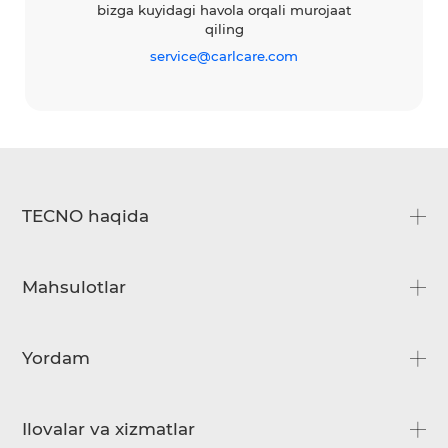
bizga kuyidagi havola orqali murojaat
qiling
O'z
service@carlcare.com
Py
TECNO haqida
Biz haqimizda
Mahsulotlar
Biz bilan bog'lanish
CAMON
Yordam
SPARK
Savol-javoblar
Ilovalar va xizmatlar
Yuklab olish