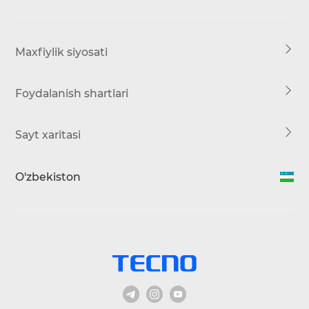
Servis markazi
HiOS
Maxfiylik siyosati
Foydalanish shartlari
Sayt xaritasi
O'zbekiston