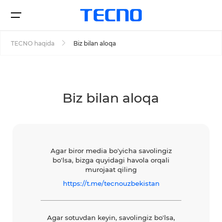
TECNO haqida
Biz bilan aloqa
Smartfonlar
Biz bilan aloqa
Xarid qilish
SPARK
Agar biror media bo'yicha savolingiz
CAMON
bo'lsa, bizga quyidagi havola orqali
murojaat qiling
Servis markazi
https://t.me/tecnouzbekistan
Barcha modellar
Modellarni solishtirish
O'z
Agar sotuvdan keyin, savolingiz bo'lsa,