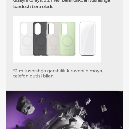
dizayni tufayli, u 2 metr balandlikdan tushishga
bardosh bera oladi.
*2 m tushishga qarshilik kiruvchi himoya
telefon qutisi bilan.