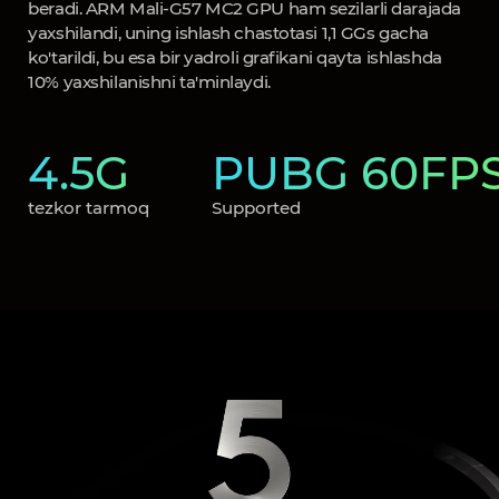
beradi. ARM Mali-G57 MC2 GPU ham sezilarli darajada
yaxshilandi, uning ishlash chastotasi 1,1 GGs gacha
ko'tarildi, bu esa bir yadroli grafikani qayta ishlashda
10% yaxshilanishni ta'minlaydi.
4.5G
PUBG 60FP
tezkor tarmoq
Supported