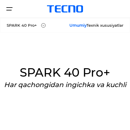
SPARK 40 Pro+
Umumiy
Texnik xususiyatlar
SPARK 40
Smartfonlar
SPARK 40C
SPARK 40 Pro
SPARK 40 Pro+
Xarid qilish
SPARK 40 Pro+
Har qachongidan ingichka va kuchli
SPARK
CAMON
Servis markazi
Barcha modellar
Modellarni solishtirish
O'z