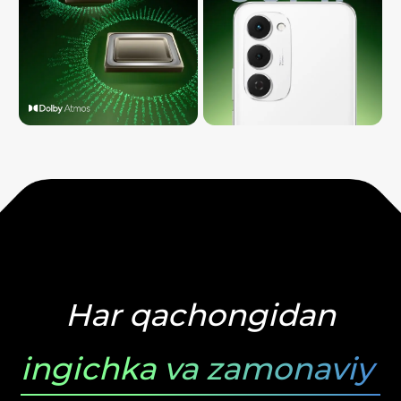
Har qachongidan
ingichka va zamonaviy