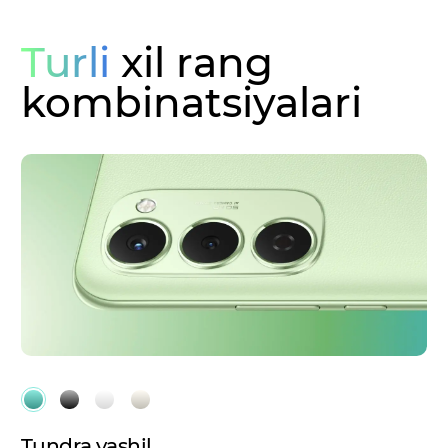
Turli
xil rang
kombinatsiyalari
Tundra yashil