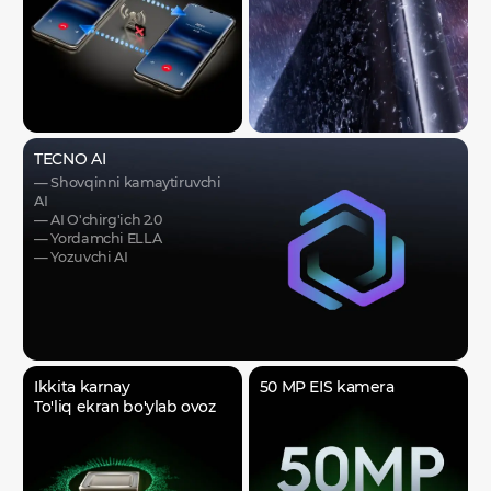
TECNO AI
— Shovqinni kamaytiruvchi
AI
— AI O'chirg'ich 2.0
— Yordamchi ELLA
— Yozuvchi AI
Ikkita karnay
50 MP EIS kamera
To'liq ekran bo'ylab ovoz