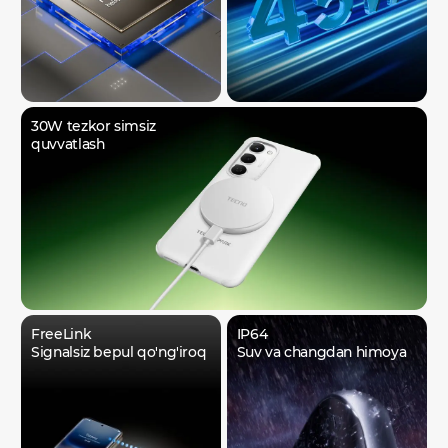
30W tezkor simsiz
quvvatlash
FreeLink
IP64
Signalsiz bepul qo'ng'iroq
Suv va changdan himoya