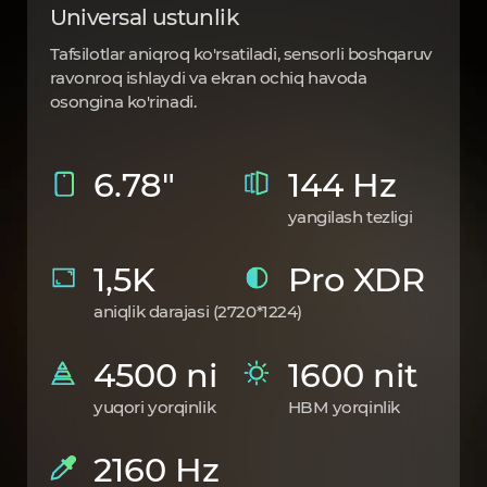
Universal ustunlik
Tafsilotlar aniqroq ko'rsatiladi, sensorli boshqaruv
ravonroq ishlaydi va ekran ochiq havoda
osongina ko'rinadi.
6.78"
144 Hz
yangilash tezligi
1,5K
Pro XDR
aniqlik darajasi (2720*1224)
4500 ni
1600 nit
yuqori yorqinlik
HBM yorqinlik
2160 Hz