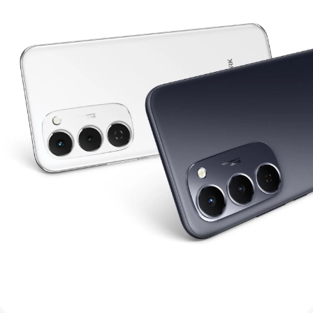
O'z
Py