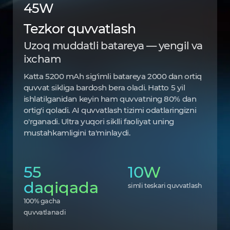
45W
Tezkor quvvatlash
Uzoq muddatli batareya — yengil va
ixcham
Katta 5200 mAh sig'imli batareya 2000 dan ortiq
quvvat sikliga bardosh bera oladi. Hatto 5 yil
ishlatilganidan keyin ham quvvatning 80% dan
ortig'i qoladi. AI quvvatlash tizimi odatlaringizni
o'rganadi. Ultra yuqori siklli faoliyat uning
mustahkamligini ta'minlaydi.
55
10W
daqiqada
simli teskari quvvatlash
100% gacha
quvvatlanadi