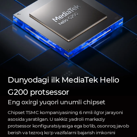
Dunyodagi ilk MediaTek Helio
G200 protsessor
Eng oxirgi yuqori unumli chipset
Chipset TSMC kompaniyasining 6 nmli ilg'or jarayoni
asosida yaratilgan. U sakkiz yadroli markaziy
protsessor konfiguratsiyasiga ega bo'lib, osonroq javob
berish va tezroq ko'p vazifalarni bajarish imkonini