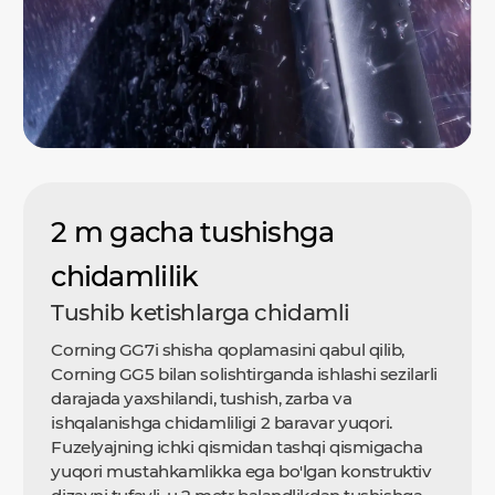
2 m gacha tushishga
chidamlilik
Tushib ketishlarga chidamli
Corning GG7i shisha qoplamasini qabul qilib,
Corning GG5 bilan solishtirganda ishlashi sezilarli
darajada yaxshilandi, tushish, zarba va
ishqalanishga chidamliligi 2 baravar yuqori.
Fuzelyajning ichki qismidan tashqi qismigacha
yuqori mustahkamlikka ega bo'lgan konstruktiv