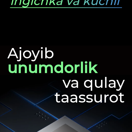
ingichka va kuchli
Ajoyib
unumdorlik
va qulay
taassurot