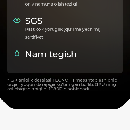
oniy namuna olish tezligi
SGS
Past ko'k yorug'lik (qurilma yechimi)
sertifikati
Nam tegish
*1,5K aniqlik darajasi TECNO T1 masshtablash chipi
orqali yuqori darajaga ko'tarilgan bo'lib, GPU ning
asl chiqish aniqligi 1080P hisoblanadi.