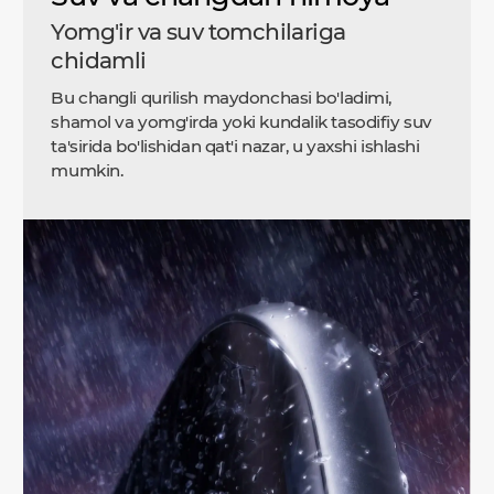
Yomg'ir va suv tomchilariga
chidamli
Bu changli qurilish maydonchasi bo'ladimi,
shamol va yomg'irda yoki kundalik tasodifiy suv
ta'sirida bo'lishidan qat'i nazar, u yaxshi ishlashi
mumkin.