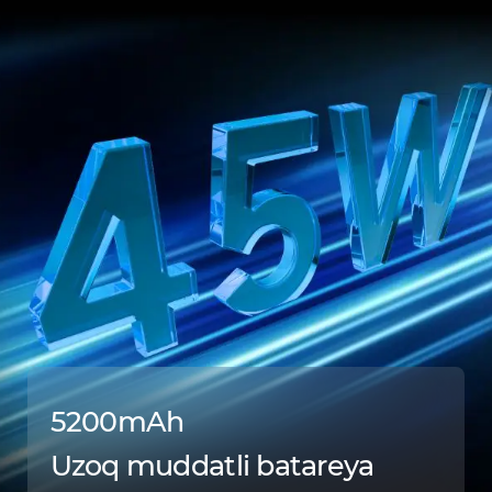
5200mAh
Uzoq muddatli batareya