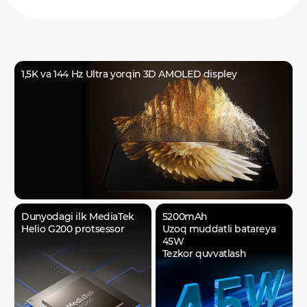
1,5K va 144 Hz Ultra yorqin 3D AMOLED displey
Dunyodagi ilk MediaTek
5200mAh
Helio G200 protsessor
Uzoq muddatli batareya
45W
Tezkor quvvatlash