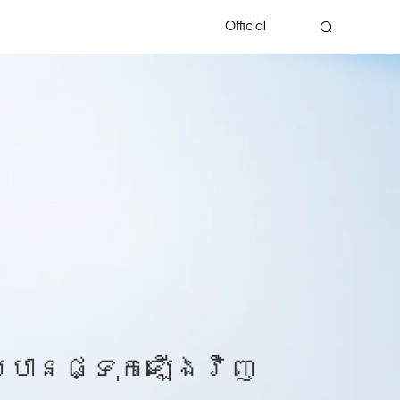
Official
ែលបានផ្ទុកឡើងវិញ