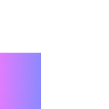
វៃ,
ជាក់