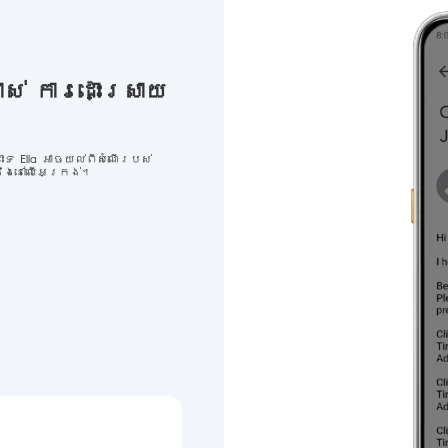
ស់ ការដោះស្រាយ
ះទេ Ella អាចយល់ពីសំណើរបស់
ឹងនៅលើអេក្រង់។