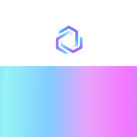
 កាន់តែឆ្លាត
រាប់ការប្រេី
ស្តែង