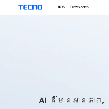
HiOS
Downloads
AI ដ៏មានអានុភាព