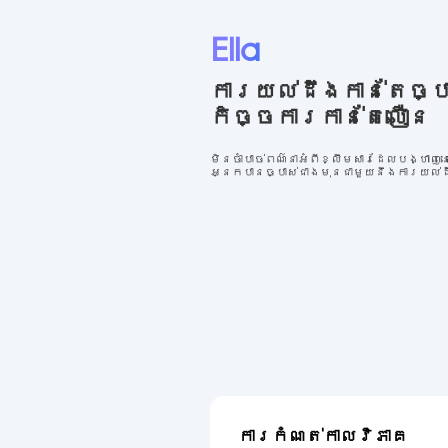
Ella
ការយល់ដឹងកាន់តែច្បា
កិច្ចការកាន់តែលឿន
មិនចាំបាច់ពណ៌នាអំពីខ្លឹមសារដែលបង្ហាញនោ
អ្នកបានច្បាស់ជាងមុនជាមួយនឹងការយល់ដ
ការកំណត់កាលវិភាគ