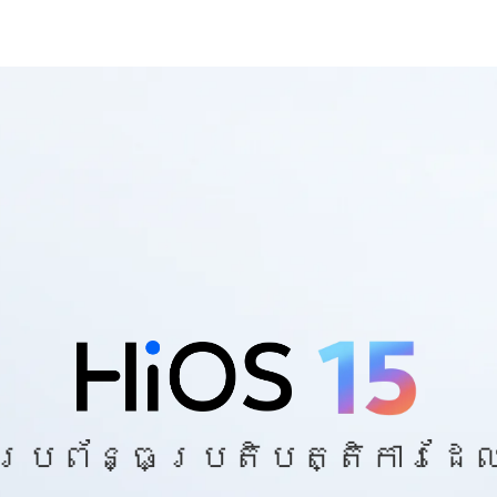
, ប្រព័ន្ធប្រតិបត្តិការដ