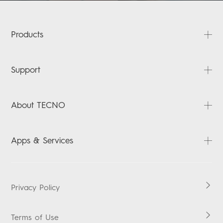
Products
CAMON
Support
POVA
SPARK
FAQ
About TECNO
POP
Downloads
TABLETS
Carlcare
About Us
Apps & Services
ការពិនិត្យមើលការធានា
News
Contact Us
HiOS
Boomplay Music
Privacy Policy
Terms of Use