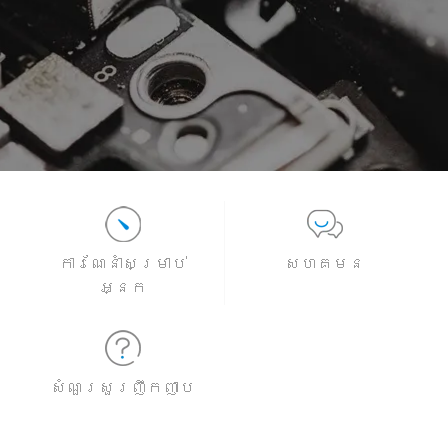
ម៉ូដែលទាំងអស់
ប្រៀបធៀបម៉ូដែល​
ការណែនាំសម្រាប់
សហគមន
អ្នក
សំណួរសួរញឹកញាប