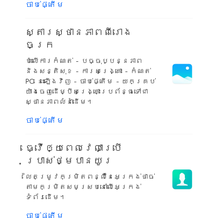
ចាប់ផ្តើម
ស្តារស្ថានភាពពីរោង
ចក្រ
ប៉ះលើការកំណត់ - បច្ចុប្បន្នភាព
និងសន្តិសុខ - ការសង្គ្រោះ - កំណត់
PC នេះឡើងវិញ - ចាប់ផ្តើម - យកគ្រប់
យ៉ាងចេញដើម្បីសង្គ្រោះប្រព័ន្ធទៅជា
ស្ថានភាពលំនាំដើម។
ចាប់ផ្តើម
ធ្វើឲ្យពេលវេលាប្រើ
ប្រាស់ថ្មបានយូរ
លៃតម្រូវកម្រិតពន្លឺនៃអេក្រង់ថាច់
តាមកម្រិតសមស្របនៅលើអេក្រង់
ទំព័រដើម។
ចាប់ផ្តើម