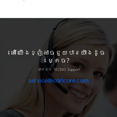
តើយើងខ្ញុំអាចជួយបានយ៉ាងដូច
ម្តេច?
ទាក់ទង TECNO Support
service@carlcare.com