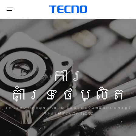
Phone
POVA
ការ
Tablets
CAMON
គាំទ្រថេប្លិត
SPARK
POP
Stores
ប្រធានបទ លក្ខណៈបច្ចេកទេស និងធនធានទាំងអស់ដែលអ្នកត្រូវ
ការសម្រាប់ថេប្លិត TECNO
Support