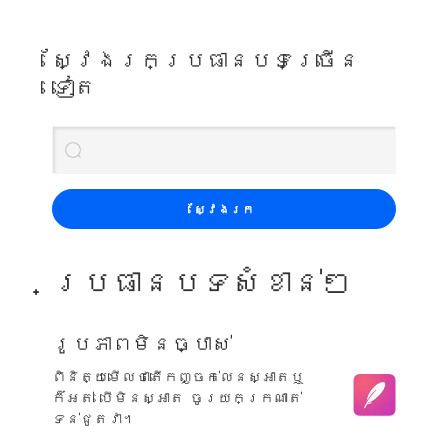
ស្វែងរកប្រធានបទច្រើន
ទៀត
ស្វែងរក
ប្រធានបទសំខាន់ៗ
រូបភាពមិនច្បាស់
ពិនិត្យមើលថាតើកញ្ចក់លេនស្អាតឬ
ក៏អត់ បើមិនស្អាត ចូរយកក្រណាត់
ទន់ជូតវា។