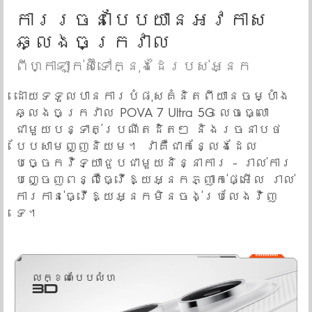
ការរចនាបែបយានអវកាស
ឆ្លងចក្រវាល
ពីហ្កាឡាក់ស៊ីទៅក្នុងដៃរបស់អ្នក
ដោយទទួលបានការបំផុសគំនិតពីយានចម្បាំង
ឆ្លងចក្រវាល POVA 7 Ultra 5G លេចធ្លោ
ជាមួយបន្ទាត់ប្រណីតដិតៗ និងរចនាបថ
បែបសាមញ្ញនិយម។ វាគឺជាកន្លែងដែល
បច្ចេកវិទ្យាជួបជាមួយនិន្នាការ - រាល់ការ
បញ្ចេញពន្លឺធ្វើឱ្យអ្នកភ្ញាក់ផ្អើល រាល់
ការកាន់ធ្វើឱ្យអ្នកមិនចង់ប្រលែងវិញ
ទេ។
លក្ខណៈបែបលំហ
3D