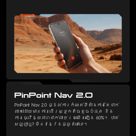
PinPoint Nav 2.0
PinPoint Nav 2.0 ផ្ដល់ការកំណត់ទីតាំងកាន់តែជាក់
លាក់ដោយមានការដើរស្ទួកតិចតួចបំផុត និង
ការធ្វើឱ្យភាពជាក់លាក់ប្រសើរឡើង 60%។ បាត់
សញ្ញាឬ? មិនវង្វេងផ្លូវនោះទេ។