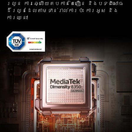
រលូន ការឆ្លើយតបកាន់តែលឿន និងបទពិសោធ
ដ៏រលូនដែលតាមទាន់រាល់ការប៉ះ ការអូស និង
ការឈ្នះ!