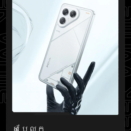
eek White
Geek Whi
សប្លែក