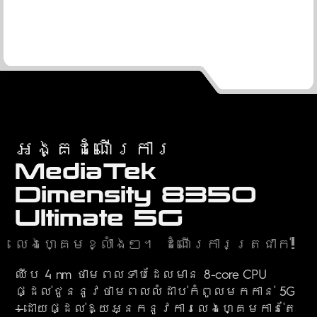
អង្គដំណើរការ
MediaTek
Dimensity 8350
Ultimate 5G
លេងហ្គេមខ្លាំងៗ។ ដំណើរការត្រជាក់!
ឈីប 4 nm ថាមពលទាបដែលមាន 8-core CPU
ផ្ដល់ជូននូវថាមពលលំដាប់កំពូលមកកាន់ 5G
—ដោយផ្ដល់ឱ្យអ្នកនូវការលេងហ្គេមកាន់តែ