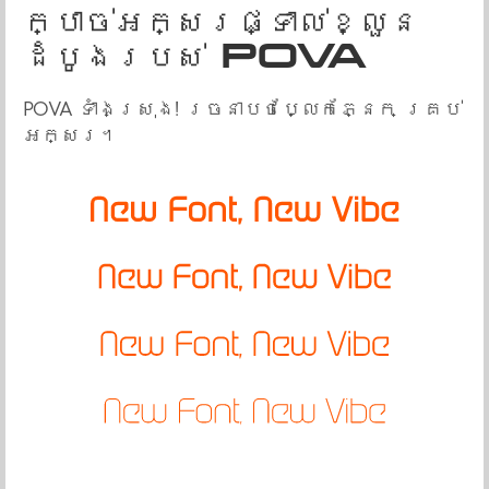
ក្បាច់អក្សរផ្ទាល់ខ្លួន
ដំបូងរបស់ POVA
POVA ទាំងស្រុង! រចនាបថប្លែកភ្នែក គ្រប់
អក្សរ។