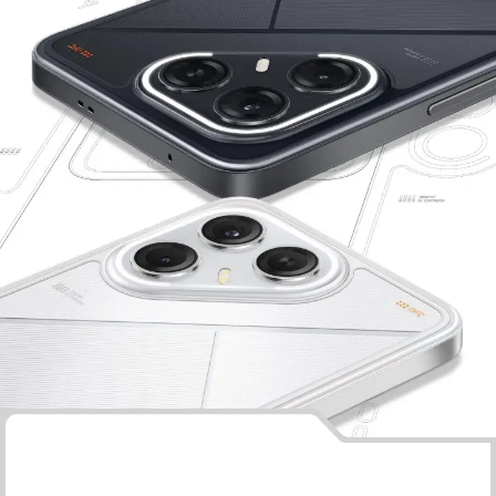
ម៉ូដែលទាំងអស់
ប្រៀបធៀបម៉ូដែល​