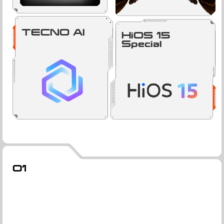
TECNO AI
HiOS 15
Special
01