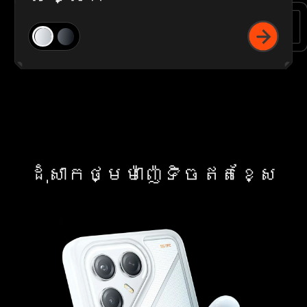
ដុំសាកថ្មម៉ាញ៉េទិចឥតខ្សែ