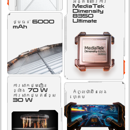
អង្គដំណើរការ
MediaTek
Dimensity
8350
Ultimate
ថ្មធន់ 6000
mAh
ការសាកថ្មលឿន
ខ្លាំង 70 W
កំពូលម៉ាស៊ីនលេង
ការសាកថ្មឥតខ្សែ
ហ្គេម
30 W