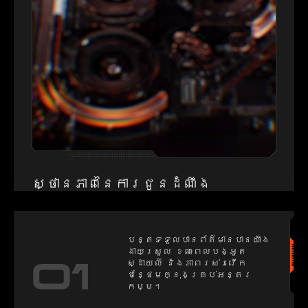
ស្ថានភាពនៃការជូនដំណឹង
បន្តទទួលបានព័ត៌មានបានយ៉ាង
ងាយស្រួល ខណៈពេលបង្អួត
01
ស្ដាយល៍ និងភាពរស់រវើក
បន្ថែមក្នុងគ្រប់អន្តរ
កម្ម។