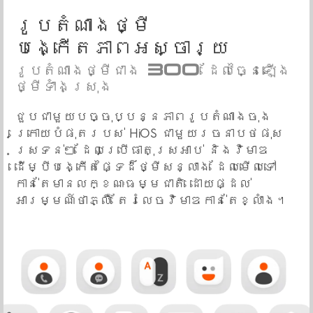
រូបតំណាងថ្មី
បង្កើតភាពអស្ចារ្យ
រូបតំណាងថ្មីជាង 300 ដែលច្នៃឡើង
ថ្មីទាំងស្រុង
ជួបជាមួយបច្ចុប្បន្នភាពរូបតំណាងចុង
ក្រោយបំផុតរបស់ HiOS ជាមួយរចនាបថផុស
ស្រទន់ៗ ដែលប្រើធាតុស្រអាប់ និងវិមាឌ
ដើម្បីបង្កើតផ្ទៃដ៏ថ្មីសន្លាង ដែលមើលទៅ
កាន់តែមានលក្ខណៈធម្មជាតិ ដោយផ្ដល់
អារម្មណ៍ថាភ្លឺ តែរំលេចវិមាឌកាន់តែខ្លាំង។