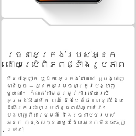
រចនាអេក្រង់របស់អ្នក
ដោយប្រើពិភពផ្ទាំងរូបភាព
មិនថាភ្ញាក់ ឬដេក អេក្រង់ជាប់សោ ឬបង្ហាញ
ជានិច្ច — អ្នកសម្រេចថាត្រូវបង្ហាញ
មួយណា។ កំណត់តាមតម្រូវការដោយប្រើ
ទម្រង់ឌីណាមិក ពណ៌ និងបែបផែនពន្លឺ ដែល
ដំណើរការដោយប្រព័ន្ធពណ៌ឆ្លាតវៃ។
បង្ហាញពីអារម្មណ៍ និងរចនាបថរបស់
អ្នក ក្នុងលក្ខណៈមួយដែលអ្នកមិនចេះធុញ
ទ្រាន់!