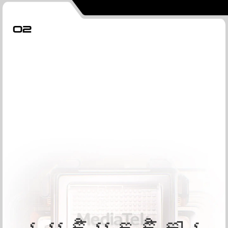
02
ប្រតិបត្តិការ
ការរចនា