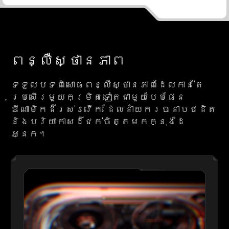
ពន្លឺស្ថានភាព
ទទួលបទពិសោធពន្លឺស្ថានភាពដែលកាន់តែ
ប្រសើរមួយកម្រិតទៀតជាមួយបែបផែន
ឌីណាមិកដ៏រស់រវើក ដែលនាំយករចនាបថដិត
និងបរិយាកាសដ៏ជក់ចិត្តមកក្នុងដៃ
អ្នក។