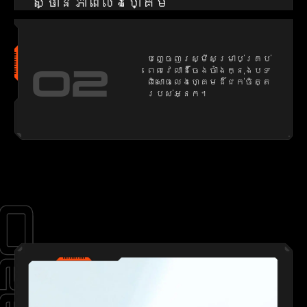
ស្ថានភាពលេងហ្គេម
បញ្ចេញរស្មីសម្រាប់គ្រប់
02
ពេលវេលាដ៏ចែងចាំងក្នុងបទ
ពិសោធលេងហ្គេមដ៏ជក់ចិត្ត
របស់អ្នក។