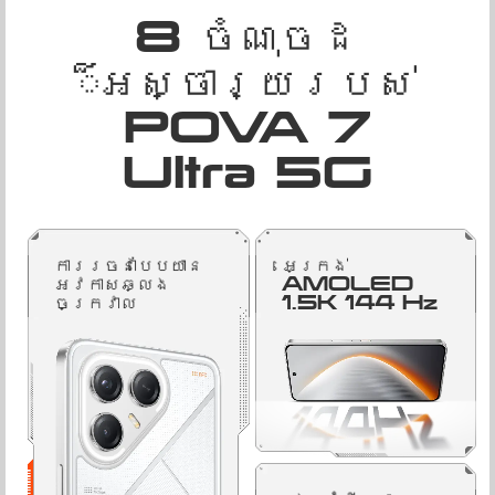
8 ចំណុចដ
៏អស្ចារ្យរបស់
POVA 7
Ultra 5G
ការរចនាបែបយាន
អេក្រង់
អវកាសឆ្លង
AMOLED
ចក្រវាល
1.5K 144 Hz