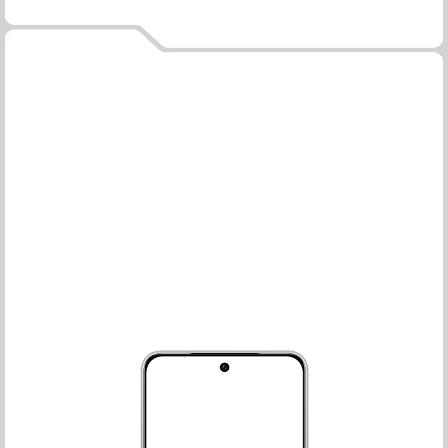
រូបមានចលនាឌីណាមិក ដែល
ត្រូវបានរចនាឡើងជាទីពេញ
ចិត្ត
ចាប់ពីការចាប់ផ្ដើមរហូតដល់ការបិទ រូប
មានចលនាអេក្រង់រស់រវើករបស់ POVA
ជំរុញភាពរីករាយរបស់អ្នក។