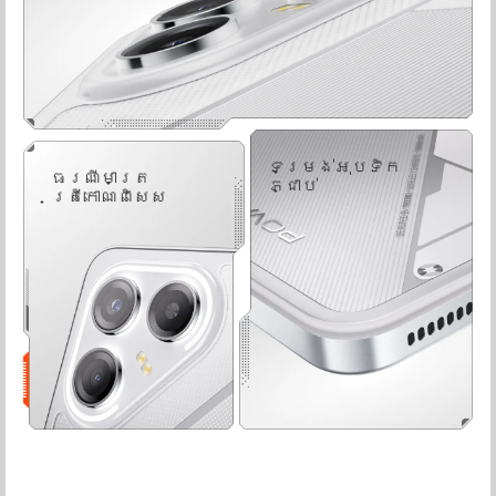
ទម្រង់អុបទិក
ធរណីមាត្រ
ភ្ជាប់
ត្រីកោណពិសេស