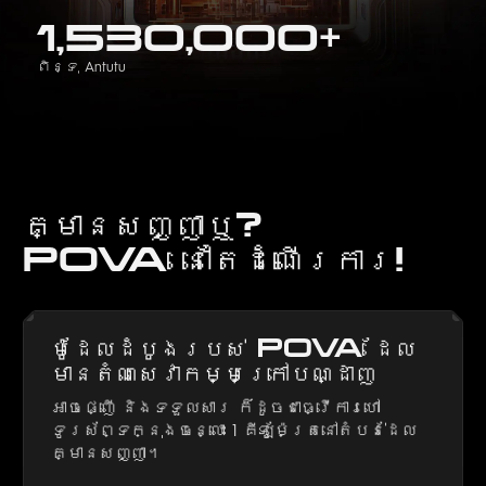
1,530,000+
ពិន្ទុ Antutu
គ្មានសញ្ញាឬ?
POVA នៅតែដំណើរការ!
ម៉ូដែលដំបូងរបស់ POVA ដែល
មានតំណសេវាកម្មក្រៅបណ្ដាញ
អាចផ្ញើ និងទទួលសារ ក៏ដូចជាធ្វើការហៅ
ទូរស័ព្ទក្នុងចន្លោះ 1 គីឡូម៉ែត្រនៅតំបន់ដែល
គ្មានសញ្ញា។