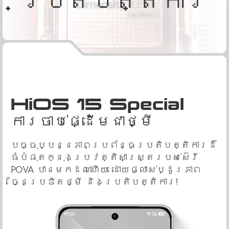
HiOS 15 Special
ការចាប់ផ្ដើមជាថ្មី
បច្ចុប្បន្នភាពប្រព័ន្ធប្រតិបត្តិការដ៏
ធំបំផុតក្នុងប្រវត្តិសាស្ត្ររបស់ស៊េរី
POVA បានមកដល់ហើយ ដោយផ្លាស់ប្ដូរភាព
ច្នៃប្រឌិតថ្មី និងប្រតិបត្តិការ!